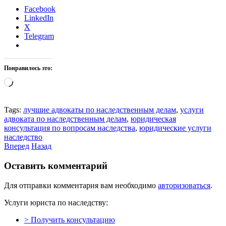
Facebook
LinkedIn
X
Telegram
Понравилось это:
Загрузка…
Tags:
лучшие адвокаты по наследственным делам
,
услуги
адвоката по наследственным делам
,
юридическая
консультация по вопросам наследства
,
юридические услуги
наследство
Вперед
Назад
Оставить комментарий
Для отправки комментария вам необходимо
авторизоваться
.
Услуги юриста по наследству:
> Получить консультацию