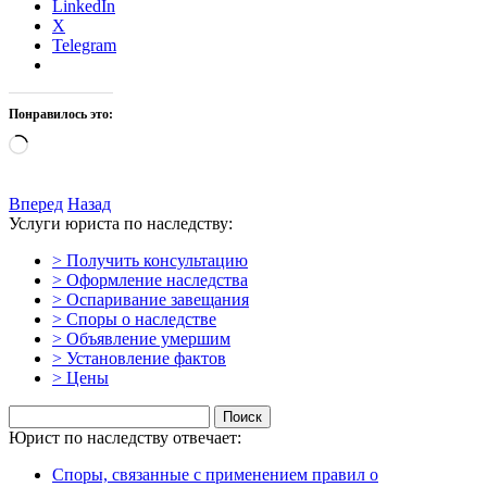
LinkedIn
X
Telegram
Понравилось это:
Загрузка…
Вперед
Назад
Услуги юриста по наследству:
> Получить консультацию
> Оформление наследства
> Оспаривание завещания
> Споры о наследстве
> Объявление умершим
> Установление фактов
> Цены
Найти:
Юрист по наследству отвечает:
Споры, связанные с применением правил о