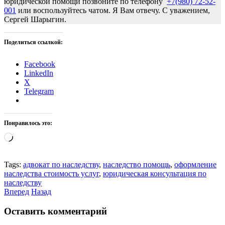
юридической помощи позвоните по телефону
+7(980) 72-52-
001
или воспользуйтесь чатом. Я Вам отвечу. С уважением,
Сергей Шарыгин.
Поделиться ссылкой:
Facebook
LinkedIn
X
Telegram
Понравилось это:
Загрузка…
Tags:
адвокат по наследству
,
наследство помощь
,
оформление
наследства стоимость услуг
,
юридическая консультация по
наследству
Вперед
Назад
Оставить комментарий