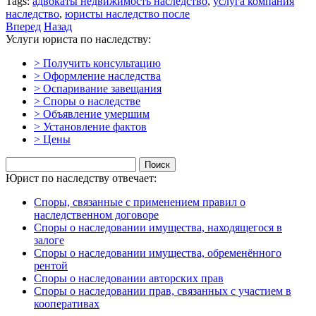
Tags:
адвокаты недвижимость наследство
,
услуга компания
наследство
,
юристы наследство после
Вперед
Назад
Услуги юриста по наследству:
> Получить консультацию
> Оформление наследства
> Оспаривание завещания
> Споры о наследстве
> Объявление умершим
> Установление фактов
> Цены
Найти:
Юрист по наследству отвечает:
Споры, связанные с применением правил о
наследственном договоре
Споры о наследовании имущества, находящегося в
залоге
Споры о наследовании имущества, обременённого
рентой
Споры о наследовании авторских прав
Споры о наследовании прав, связанных с участием в
кооперативах